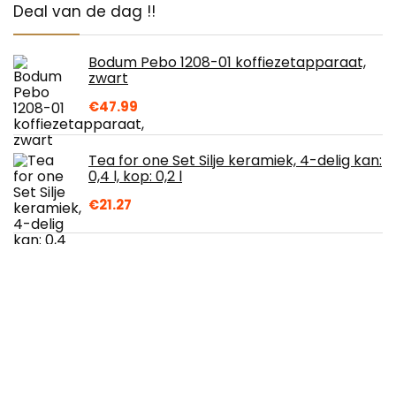
Deal van de dag !!
Bodum Pebo 1208-01 koffiezetapparaat,
zwart
€
47.99
Tea for one Set Silje keramiek, 4-delig kan:
0,4 l, kop: 0,2 l
€
21.27
Theekopjes Set van 3 keramische
theekop Chinese Kung Fu Tea Cup
Drinkware 50ml FQYXLX (Color : Set of 3
cups)
€
77.61
Dikker Rvs Latte Art Melkopschuimer