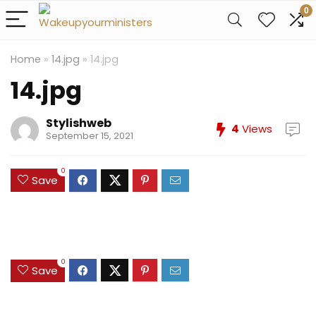
0
Home
»
14.jpg
»
14.jpg
14.jpg
Stylishweb
4
Views
September 15, 2021
0
Save
0
Save