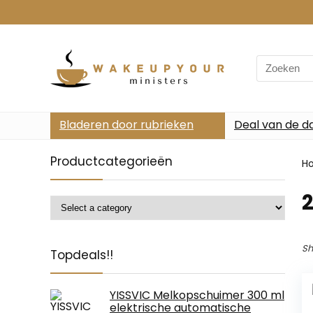
Search
for:
Bladeren door rubrieken
Deal van de d
Productcategorieën
H
2
Sh
Topdeals!!
YISSVIC Melkopschuimer 300 ml
elektrische automatische