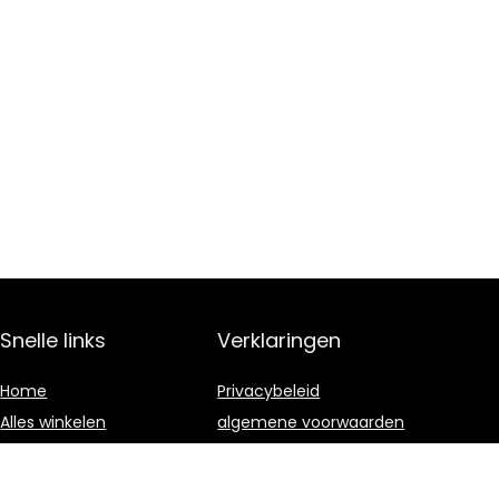
Snelle links
Verklaringen
Home
Privacybeleid
Alles winkelen
algemene voorwaarden
Blogs
Gelieerde
openbaarmaking
Onze webshops