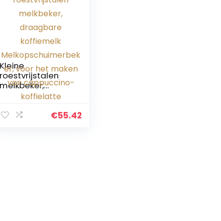
Kleine
roestvrijstalen
melkbeker,
draagbare
koffiemelk
Melkopschuimerb
€
55.42
eker, voor het
maken van
cappuccino-
koffielatte