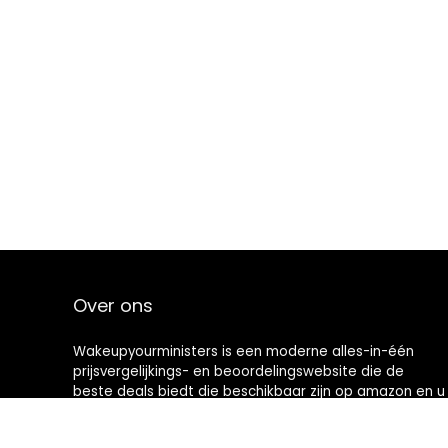
Over ons
Wakeupyourministers is een moderne alles-in-één
prijsvergelijkings- en beoordelingswebsite die de
beste deals biedt die beschikbaar zijn op amazon en u
op de hoogte houdt via de laatst toegevoegde blogs.
Alle afbeeldingen zijn auteursrechtelijk beschermd