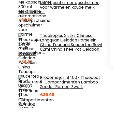
melkopschuimer opschuimer
voor warme en koude melk
basisstation…
€
39.59
Theekopjes 2 stks Chinese
Longquan Celadon Porselein
China Teacups Saucertea Bowl
62ml China Thee Pot Celadon
Crackle…
€
58.07
Bredemeijer 184007 Theedoos
9-Compartimenten Bamboo
Zonder Ramen, Zwart
€
39.95