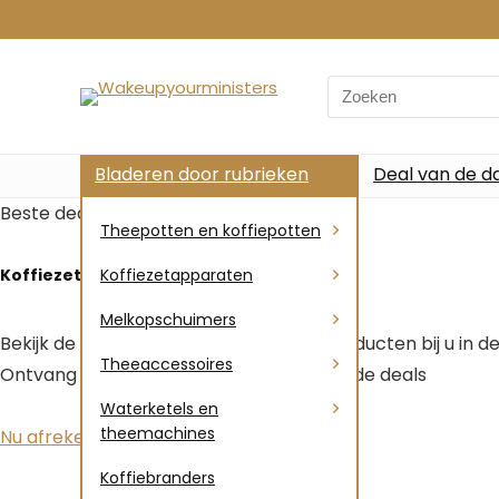
Search
for:
Bladeren door rubrieken
Deal van de d
Beste deals voor alle nieuwe
Theepotten en koffiepotten
Koffiezetapparaten
Koffiezetapparaten
Melkopschuimers
Bekijk de nieuwste deals en de beste producten bij u in d
Theeaccessoires
Ontvang tot 25% korting op geselecteerde deals
Waterketels en
theemachines
Nu afrekenen
Koffiebranders