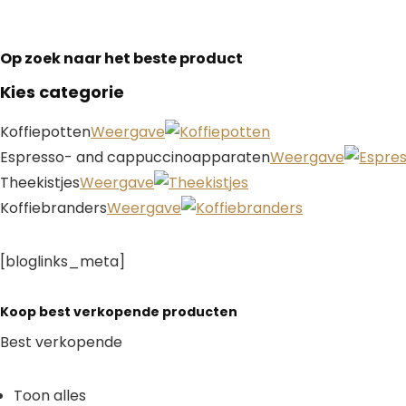
Op zoek naar het beste product
Kies categorie
Koffiepotten
Weergave
Espresso- and cappuccinoapparaten
Weergave
Theekistjes
Weergave
Koffiebranders
Weergave
[bloglinks_meta]
Koop best verkopende producten
Best verkopende
Toon alles