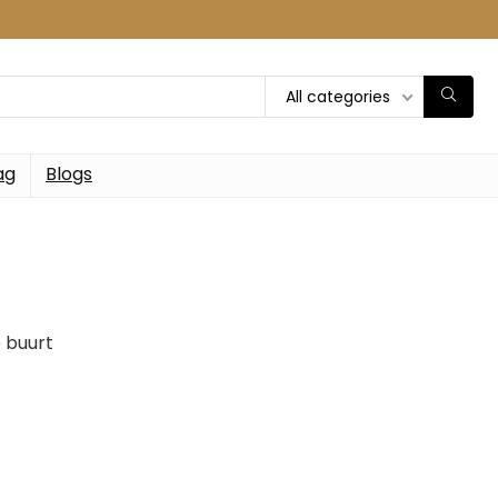
All categories
ag
Blogs
e buurt