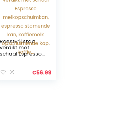
Roestvrij staal
verdikt met
schaal Espresso
melkopschuimkan
, espresso
stomende kan,
€
56.99
koffiemelk
opschuimende
kop, koffie…