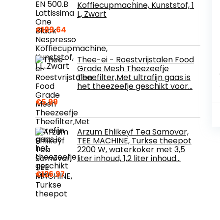
Koffiecupmachine, Kunststof, 1
L, Zwart
€
189.64
Thee-ei - Roestvrijstalen Food
Grade Mesh Theezeefje
Theefilter,Met ultrafijn gaas is
het theezeefje geschikt voor…
€
5.99
Arzum Ehlikeyf Tea Samovar,
TEE MACHINE, Turkse theepot
2200 W, waterkoker met 3,5
liter inhoud, 1,2 liter inhoud…
€
126.97