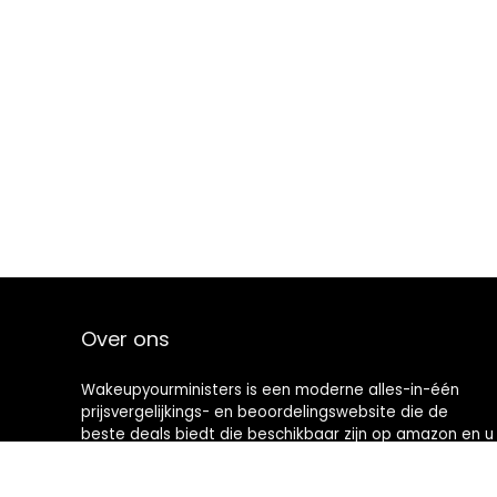
Over ons
Wakeupyourministers is een moderne alles-in-één
prijsvergelijkings- en beoordelingswebsite die de
beste deals biedt die beschikbaar zijn op amazon en u
op de hoogte houdt via de laatst toegevoegde blogs.
Alle afbeeldingen zijn auteursrechtelijk beschermd