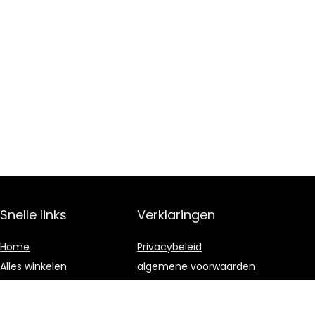
Snelle links
Verklaringen
Home
Privacybeleid
Alles winkelen
algemene voorwaarden
Blogs
Gelieerde
openbaarmaking
Onze webshops