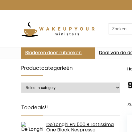
Search
for:
Bladeren door rubrieken
Deal van de d
Productcategorieën
H
9
Sh
Topdeals!!
De'Longhi EN 500.B Lattissima
One Black Nespresso