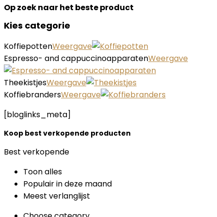
Op zoek naar het beste product
Kies categorie
Koffiepotten
Weergave
Espresso- and cappuccinoapparaten
Weergave
Theekistjes
Weergave
Koffiebranders
Weergave
[bloglinks_meta]
Koop best verkopende producten
Best verkopende
Toon alles
Populair in deze maand
Meest verlanglijst
Choose category