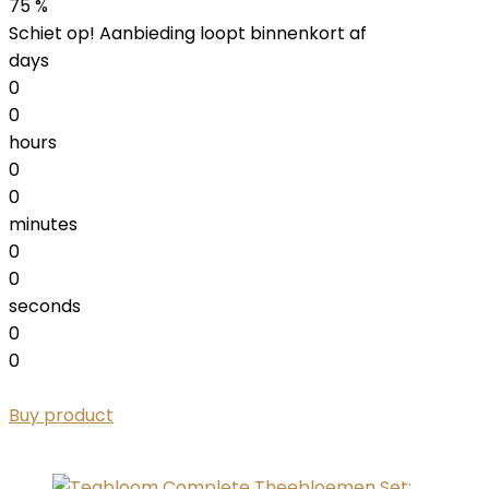
75 %
Schiet op! Aanbieding loopt binnenkort af
days
0
0
hours
0
0
minutes
0
0
seconds
0
0
Buy product