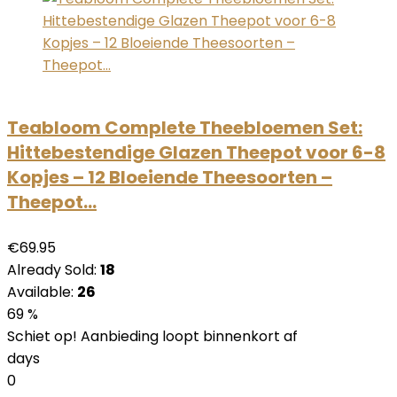
Teabloom Complete Theebloemen Set:
Hittebestendige Glazen Theepot voor 6-8
Kopjes – 12 Bloeiende Theesoorten –
Theepot…
€69.95
Already Sold:
18
Available:
26
69 %
Schiet op! Aanbieding loopt binnenkort af
days
0