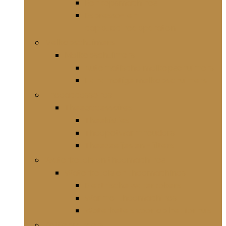
Eenkopsmachines
Espresso- en
cappuccinoapparaten
Melkopschuimers
Melkopschuimers
Automatische melkopschuimers
Handmatige melkopschuimers
Theeaccessoires
Theeaccessoires
Theekistjes
Theepotwarmhouders
Theezeefjes en -filters
Waterketels en theemachines
Waterketels en theemachines
Elektrische waterkokers
Warme-theemachines
Waterketels voor op het fornuis
Koffiebranders