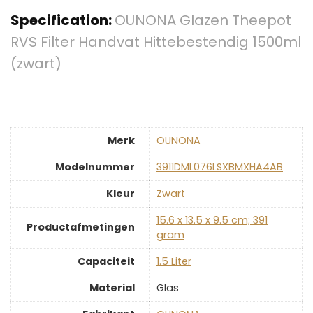
Specification:
OUNONA Glazen Theepot
RVS Filter Handvat Hittebestendig 1500ml
(zwart)
Merk
‎OUNONA
Modelnummer
‎3911DML076LSXBMXHA4AB
Kleur
‎Zwart
‎15.6 x 13.5 x 9.5 cm; 391
Productafmetingen
gram
Capaciteit
‎1.5 Liter
Material
‎Glas