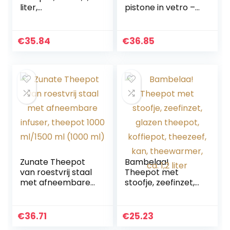
liter,
pistone in vetro –
geëmailleerde
Filtro e coperchio
binnenkant,
in acciaio
geschikt voor
inossidabile, 0,5 L
€
35.84
€
36.85
inductie
Zunate Theepot
Bambelaa!
van roestvrij staal
Theepot met
met afneembare
stoofje, zeefinzet,
infuser, theepot
glazen theepot,
1000 ml/1500 ml
koffiepot,
(1000 ml)
theezeef, kan,
€
36.71
€
25.23
theewarmer, ca.