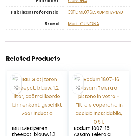
Fabrikant
‎OUNONA
Fabrikantreferentie
‎3911DML076LSXBMXHA4AB
Brand
Merk: OUNONA
Related Products
IBILI Gietijzeren
Bodum 1807-16
theepot, blauw, 1,2
Assam Teiera a