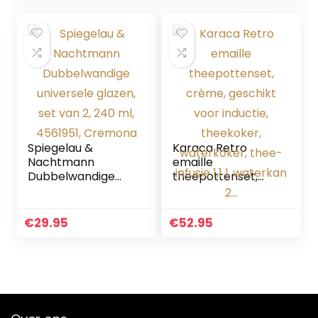
1,2 liter
Spiegelau &
Karaca Retro
Nachtmann
emaille
Dubbelwandige
theepottenset,
universele glazen,
crème, geschikt
set van 2, 240 ml,
voor inductie,
4561951, Cremona
theekoker,
€
29.95
€
52.95
waterkoker, thee-
infusie 1,1 l,
waterkan 2…