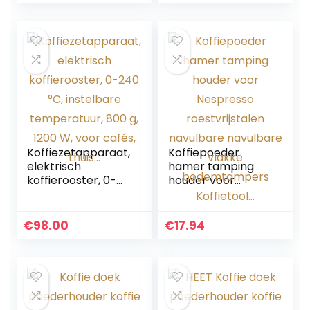
ktchen
Coffeeware…
accessoires…
Koffiezetapparaat,
Koffiepoeder
elektrisch
hamer tamping
koffierooster, 0-
houder voor
240 °C, instelbare
Nespresso
temperatuur, 800
roestvrijstalen
g, 1200 W, voor
navulbare
€
98.00
€
17.94
cafés, thuis…
navulbare vlakke
bodemtampers
Koffietool…