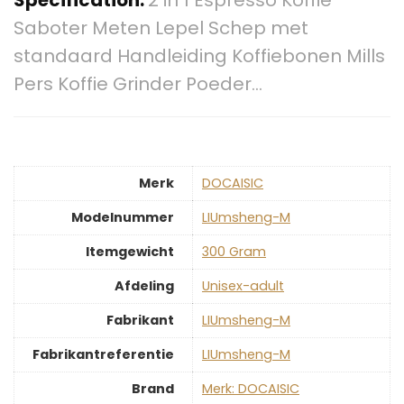
Specification:
2 in 1 Espresso Koffie
Saboter Meten Lepel Schep met
standaard Handleiding Koffiebonen Mills
Pers Koffie Grinder Poeder…
Merk
‎DOCAISIC
Modelnummer
‎LIUmsheng-M
Itemgewicht
‎300 Gram
Afdeling
‎Unisex-adult
Fabrikant
‎LIUmsheng-M
Fabrikantreferentie
‎LIUmsheng-M
Brand
Merk: DOCAISIC