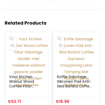
Related Products
Voor Ktchen
Koffie Sabotage
Walnut Wood
Siliconen Pad Anti-
Coffee Filter
Skid Barista Coffee
Sabotage Houder
Espresso
met massieve
Knoppering Latte
walnoot geperst
Tamping Mat
€
52.71
€
16.96
poeder hamer
Houder Home