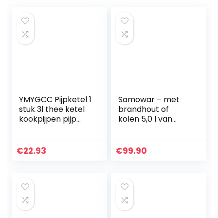
YMYGCC Pijpketel 1
Samowar – met
stuk 3l thee ketel
brandhout of
kookpijpen pijp
kolen 5,0 l van
theepot roestvrij
roestvrij staal
staal thee ketel
thee potten voor
€
22.93
€
99.90
oven bovenkant…