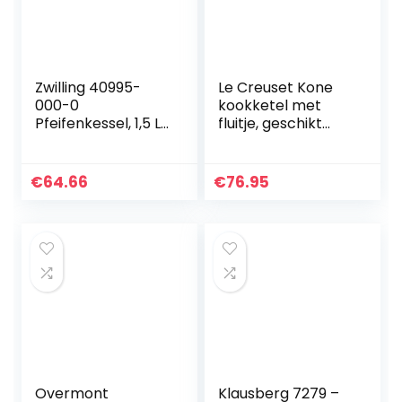
Zwilling 40995-
Le Creuset Kone
000-0
kookketel met
Pfeifenkessel, 1,5 L,
fluitje, geschikt
Edelstahl, silber,
voor alle soorten
18.5 x 19 x 22 cm
kookplaten,
inclusief inductie
€
64.66
€
76.95
en gietijzer…
Overmont
Klausberg 7279 –