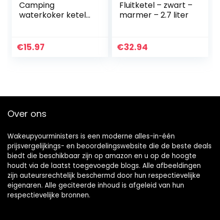
Camping
Fluitketel – zwart –
waterkoker ketel
marmer – 2.7 liter
theepot koffiepot
draagbaar
aluminium voor
€
15.97
€
32.94
outdoor picknick
wandelen
Over ons
Wakeupyourministers is een moderne alles-in-één
prijsvergelijkings- en beoordelingswebsite die de beste deals
biedt die beschikbaar zijn op amazon en u op de hoogte
houdt via de laatst toegevoegde blogs. Alle afbeeldingen
zijn auteursrechtelijk beschermd door hun respectievelijke
eigenaren. Alle geciteerde inhoud is afgeleid van hun
respectievelijke bronnen.