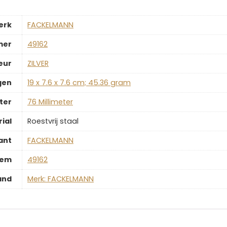
erk
‎FACKELMANN
mer
‎49162
eur
‎ZILVER
gen
‎19 x 7.6 x 7.6 cm; 45.36 gram
ter
‎76 Millimeter
ial
‎Roestvrij staal
ant
‎FACKELMANN
tem
‎49162
and
Merk: FACKELMANN