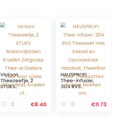
Vicloon
HAUSPROFI
Theezeefje, 2
Thee-infuser,
STUKS
304 RVS
Roestvrijstalen
Theezeef met
Kruiden
Deksel en
Zetgroep Thee-
Opvouwbaar
€
8.40
€
11.73
ei Steilere Zeef
Handvat,
voor Losse Thee
Theefilter voor
Blad, Kruiden of…
Theepotten
Kopjes Mokken