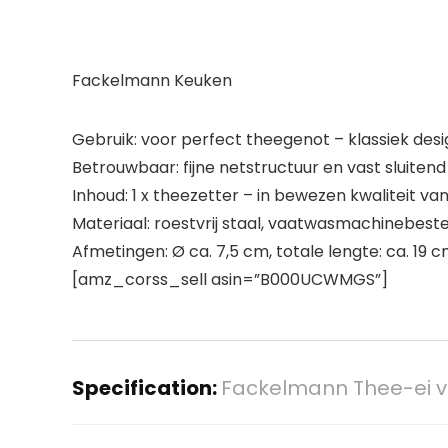
Fackelmann Keuken
Gebruik: voor perfect theegenot – klassiek de
Betrouwbaar: fijne netstructuur en vast sluite
Inhoud: 1 x theezetter – in bewezen kwaliteit v
Materiaal: roestvrij staal, vaatwasmachinebeste
Afmetingen: Ø ca. 7,5 cm, totale lengte: ca. 19 c
[amz_corss_sell asin=”B000UCWMGS”]
Specification:
Fackelmann Thee-ei van 