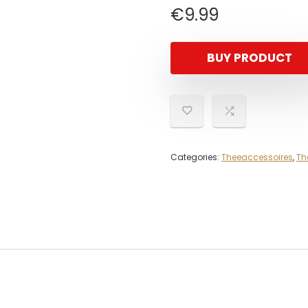
€
9.99
BUY PRODUCT
Categories:
Theeaccessoires
,
The