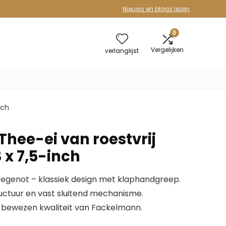
Nieuws en blogs lezen
0
Vergelijken
verlanglijst
nch
hee-ei van roestvrij
3 x 7,5-inch
eegenot – klassiek design met klaphandgreep.
ructuur en vast sluitend mechanisme.
in bewezen kwaliteit van Fackelmann.