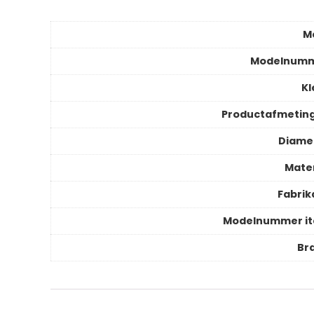
M
Modelnum
Kl
Productafmetin
Diame
Mater
Fabrik
Modelnummer i
Br