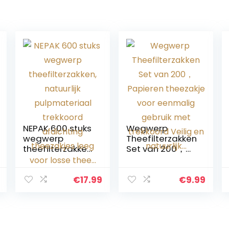
NEPAK 600 stuks
Wegwerp
wegwerp
Theefilterzakken
theefilterzakken,
Set van 200，
natuurlijk
Papieren
pulpmateriaal
theezakje voor
trekkoord
eenmalig
€
17.99
€
9.99
afdichting
gebruik met
theezakjes leeg
trekkoord Veilig
voor losse thee…
en natuurlijk…