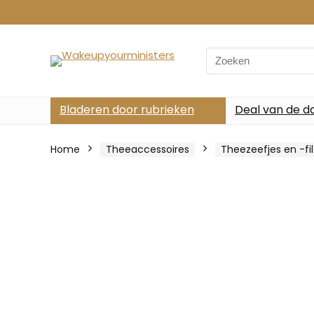
Search
for:
Bladeren door rubrieken
Deal van de d
Home
Theeaccessoires
Theezeefjes en -fil