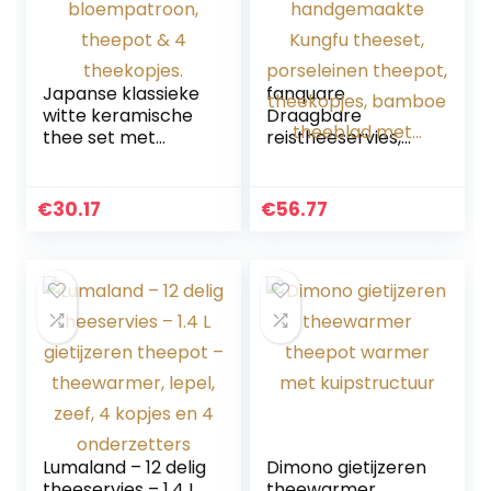
Japanse klassieke
fanquare
witte keramische
Draagbare
thee set met
reistheeservies,
bloempatroon,
handgemaakte
theepot & 4
Kungfu theeset,
theekopjes.
porseleinen
€
30.17
€
56.77
theepot,
theekopjes,
bamboe theeblad
met…
Lumaland – 12 delig
Dimono gietijzeren
theeservies – 1.4 L
theewarmer