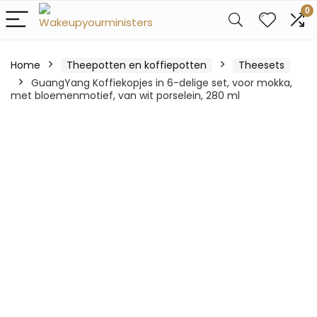
0
Home
Theepotten en koffiepotten
Theesets
GuangYang Koffiekopjes in 6-delige set, voor mokka,
met bloemenmotief, van wit porselein, 280 ml