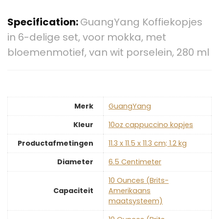
Specification:
GuangYang Koffiekopjes
in 6-delige set, voor mokka, met
bloemenmotief, van wit porselein, 280 ml
Merk
‎GuangYang
Kleur
‎10oz cappuccino kopjes
Productafmetingen
‎11.3 x 11.5 x 11.3 cm; 1.2 kg
Diameter
‎6.5 Centimeter
‎10 Ounces (Brits-
Capaciteit
Amerikaans
maatsysteem)