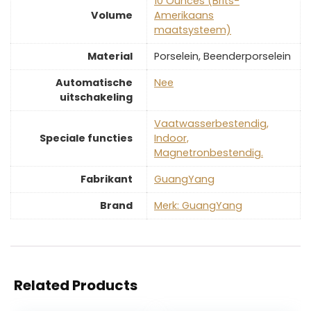
‎10 Ounces (Brits-
Volume
Amerikaans
maatsysteem)
Material
‎Porselein, Beenderporselein
Automatische
‎Nee
uitschakeling
‎Vaatwasserbestendig,
Speciale functies
Indoor,
Magnetronbestendig.
Fabrikant
‎GuangYang
Brand
Merk: GuangYang
Related Products