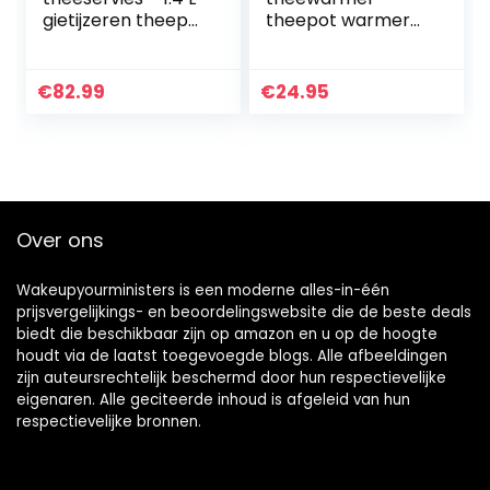
gietijzeren theepot
theepot warmer
– theewarmer,
met kuipstructuur
lepel, zeef, 4
kopjes en 4
€
82.99
€
24.95
onderzetters
Over ons
Wakeupyourministers is een moderne alles-in-één
prijsvergelijkings- en beoordelingswebsite die de beste deals
biedt die beschikbaar zijn op amazon en u op de hoogte
houdt via de laatst toegevoegde blogs. Alle afbeeldingen
zijn auteursrechtelijk beschermd door hun respectievelijke
eigenaren. Alle geciteerde inhoud is afgeleid van hun
respectievelijke bronnen.