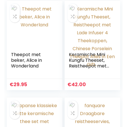
Theepot met
Keramische Mini
beker, Alice in
Kungfu Theeset,
Wonderland
Reistheepot met
Lade Infuser 4
Theekoppen,
Chinese Porselein
€
29.95
€
42.00
Theepot Alles in
Een Gift…