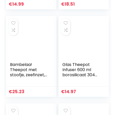
hittebestendig,
borosilicaatglas,
€
14.99
€
18.51
borosilicaatglas
theeservies, all-in-
(350 ml)
one set, theepot…
Bambelaa!
Glas Theepot
Theepot met
Infuser 600 ml
stoofje, zeefinzet,
borosilicaat 304
glazen theepot,
Roestvrij staal
koffiepot,
Deksel,
theezeef, kan,
doorzichtige
€
25.23
€
14.97
theewarmer, ca.
theepot zetgroep
1,2 liter
en los blad
Theepot…