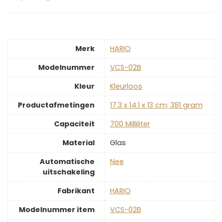
Merk
‎HARIO
Modelnummer
‎VCS-02B
Kleur
‎Kleurloos
Productafmetingen
‎17.3 x 14.1 x 13 cm; 381 gram
Capaciteit
‎700 Milliliter
Material
‎Glas
Automatische
‎Nee
uitschakeling
Fabrikant
‎HARIO
Modelnummer item
‎VCS-02B