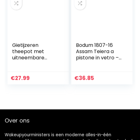
Gietijzeren
Bodum 1807-16
theepot met
Assam Teiera a
uitneembare
pistone in vetro –
theezeef in
Filtro e coperchio
Tetsubin-stijl, 1
in acciaio
liter, blauw
inossidabile, 0,5 L
€
27.99
€
36.85
Over ons
Wakeupyourministers is een moderne alles-in-één