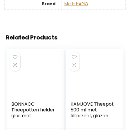
Brand
Merk: HARIO
Related Products
BONNACC
KAMJOVE Theepot
Theepotten helder
500 ml met
glas met
filterzeef, glazen
roestvrijstalen
kan,
inzetstuk,
mondgeblazen