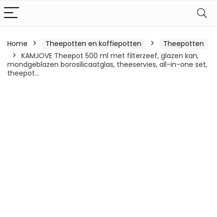
Home
Theepotten en koffiepotten
Theepotten
KAMJOVE Theepot 500 ml met filterzeef, glazen kan,
mondgeblazen borosilicaatglas, theeservies, all-in-one set,
theepot…