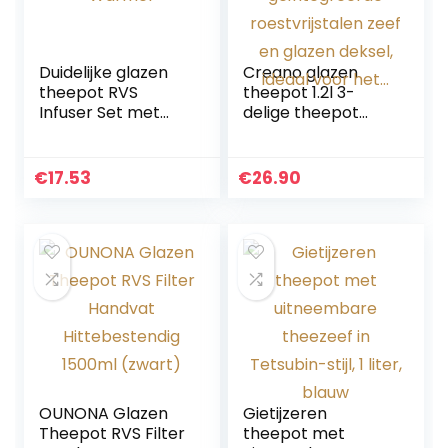
Duidelijke glazen
Creano glazen
theepot RVS
theepot 1.2l 3-
Infuser Set met
delige theepot
Tealight Warmer
met
geïntegreerde
roestvrijstalen
€
17.53
€
26.90
zeef en glazen
deksel, ideaal voor
het…
OUNONA Glazen
Gietijzeren
Theepot RVS Filter
theepot met