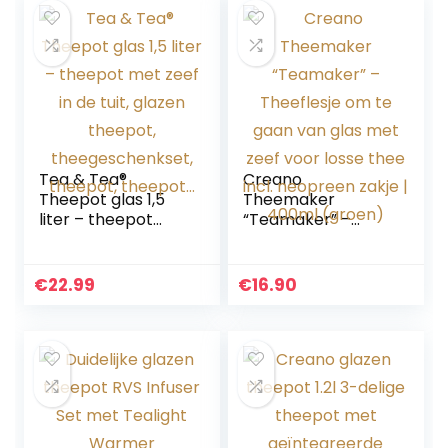
Tea & Tea®
Creano
Theepot glas 1,5
Theemaker
liter – theepot
“Teamaker” –
met zeef in de tuit,
Theeflesje om te
glazen theepot,
gaan van glas met
theegeschenkset,
zeef voor losse
€
22.99
€
16.90
theepot, theepot…
thee incl.
neopreen zakje |
400ml (groen)