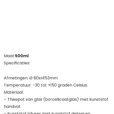
Maat:
500ml
Specificaties:
Afmetingen: Ø 80xH153mm
Temperatuur: -30 tot +150 graden Celsius.
Materiaal:
– Theepot van glas (borosilicaatglas) met kunststof
handvat
– Kunststof infuser met kunststof deksel en