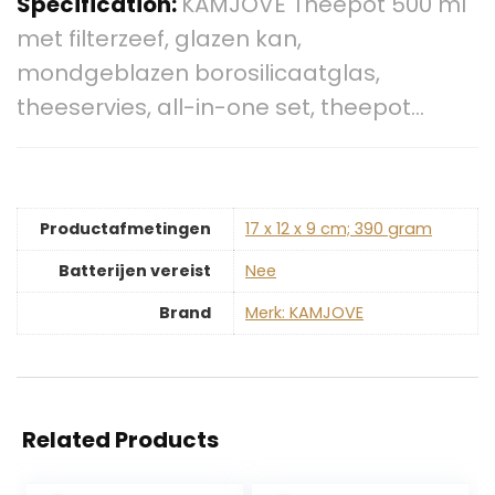
Specification:
KAMJOVE Theepot 500 ml
met filterzeef, glazen kan,
mondgeblazen borosilicaatglas,
theeservies, all-in-one set, theepot…
Productafmetingen
‎17 x 12 x 9 cm; 390 gram
Batterijen vereist
‎Nee
Brand
Merk: KAMJOVE
Related Products