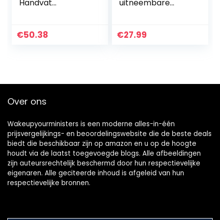
Handvat
uitneembare
Hittebestendig
theezeef in
1500ml (zwart)
Tetsubin-stijl, 1
liter, blauw
€
50.38
€
27.99
Over ons
Wakeupyourministers is een moderne alles-in-één
prijsvergelijkings- en beoordelingswebsite die de beste deals
biedt die beschikbaar zijn op amazon en u op de hoogte
houdt via de laatst toegevoegde blogs. Alle afbeeldingen
zijn auteursrechtelijk beschermd door hun respectievelijke
eigenaren. Alle geciteerde inhoud is afgeleid van hun
respectievelijke bronnen.