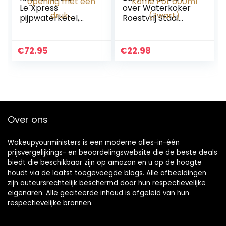
Le`Xpress
over Waterkoker
pijpwaterketel,
Roestvrij Staal
rode emaille
Zwanenhals Lange
waterkoker, in
Smalle
geschenkdoos,
Druppeluitloop
€
72.95
€
22.98
met vulmarkering,
Koffie Pot 600ml
opening met één
(Zwart)
druk…
Over ons
Wakeupyourministers is een moderne alles-in-één
prijsvergelijkings- en beoordelingswebsite die de beste deals
biedt die beschikbaar zijn op amazon en u op de hoogte
houdt via de laatst toegevoegde blogs. Alle afbeeldingen
zijn auteursrechtelijk beschermd door hun respectievelijke
eigenaren. Alle geciteerde inhoud is afgeleid van hun
respectievelijke bronnen.