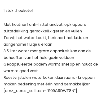
1 stuk theeketel
Met houtnerf anti-hittehandvat, opklapbare
tuitafdekking, gemakkelijk gieten en vullen
Terwijl het water kookt, herinnert het luide en
aangename fluitje u eraan
3,5 liter water met grote capaciteit kan aan de
behoeften van het hele gezin voldoen
Gecapsuleerde bodem warmt snel op en houdt de
warmte goed vast.
Roestvrijstalen waterkoker, duurzaam. -knoppen
maken bediening met één hand gemakkelijker
[amz_corss_sell asin=”B09G9DWT8N”]