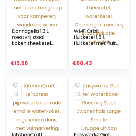
Donnagelia 1,2 L
WMF Orbit
roestvrij staal
fluitketel 1,5 l,
koken theeketel
fluitketel met fluit,
koffiepot met
theeketel,
deksel en greep
waterketel,
voor kamperen,
Cromargan
€
15.66
€
60.43
wandelen, vissen
roestvrij staal,
inductie, fluitketel
KitchenCraft
Easyworkz Giet