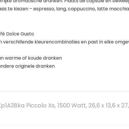
heerlijke aromatische dranken. Plaats de capsule en bewe
asis te kiezen – espresso, lang, cappuccino, latte macch
fé Dolce Gusto
 in verschillende kleurencombinaties en past in elke omge
van warme of koude dranken
ndere originele dranken
A3Bka Piccolo Xs, 1500 Watt, 26,6 x 13,6 x 27,6