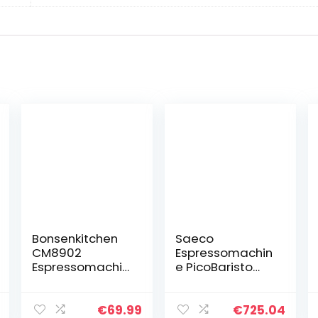
Bonsenkitchen
Saeco
CM8902
Espressomachin
Espressomachin
e PicoBaristo
e met
Deluxe – 13
zeefhouder,
Koffievariëteite
1450 W, hoog
n – 4
€
69.99
€
725.04