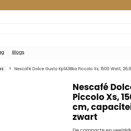
ag
Blogs
es
Nescafé Dolce Gusto Kp1A3Bka Piccolo Xs, 1500 Watt, 26,6 x
Nescafé Dolc
Piccolo Xs, 15
cm, capaciteit
zwart
De compacte en veelzijd