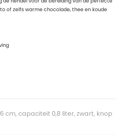
eg de hendel voor de bereiding van de perfecte
iato of zelfs warme chocolade, thee en koude
ving
 cm, capaciteit 0,8 liter, zwart, knop