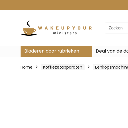
Search
for:
Bladeren door rubrieken
Deal van de d
Home
Koffiezetapparaten
Eenkopsmachin