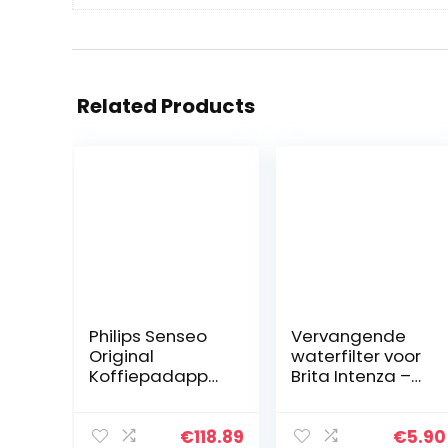
Related Products
Philips Senseo
Vervangende
Original
waterfilter voor
Koffiepadappar
Brita Intenza –
aat – Twee
kalkfilter zoals
kopjes tegelijk –
EQ Series
Met
waterfilter,
€
118.89
€
5.90