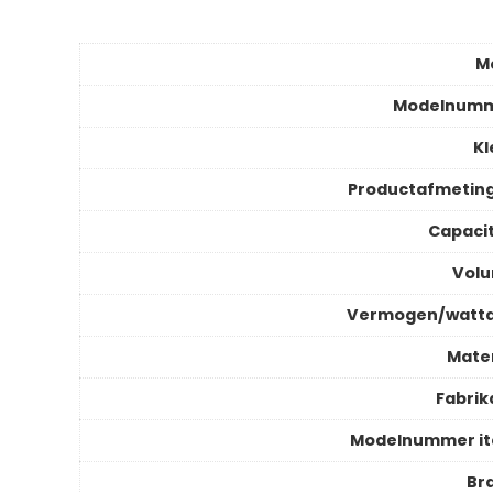
M
Modelnum
Kl
Productafmetin
Capacit
Vol
Vermogen/watt
Mater
Fabrik
Modelnummer i
Br