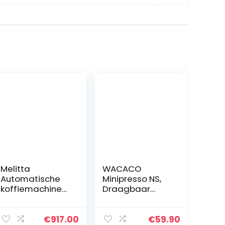
Melitta
WACACO
Automatische
Minipresso NS,
koffiemachine
Draagbaar
Barista T Smart,
Espressomachin
zilver/zwart
e, Handmatige
Koffiezetappara
€
917.00
€
59.90