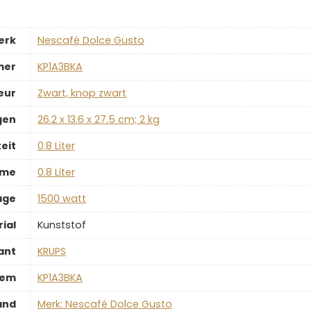
erk
‎Nescafé Dolce Gusto
mer
‎KP1A3BKA
eur
‎Zwart, knop zwart
gen
‎26.2 x 13.6 x 27.5 cm; 2 kg
eit
‎0.8 Liter
ume
‎0.8 Liter
age
‎1500 watt
ial
‎Kunststof
ant
‎KRUPS
tem
‎KP1A3BKA
and
Merk: Nescafé Dolce Gusto