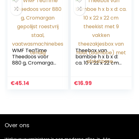
WMF TeaTime
Theebox van
Theedoos voor
bamboe h x b x d:
880 g, Cromargan
ca. 10 x 22 x 22 cm
gepolijst roestvrij
theekist met 9
staal,
vakken
vaatwasmachineb
theezakjesbox van
€
45.14
€
16.99
estendig
hout (bamboe)
met afsluitbare…
Over ons