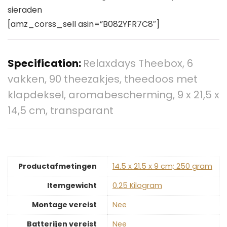
sieraden
[amz_corss_sell asin=”B082YFR7C8″]
Specification:
Relaxdays Theebox, 6
vakken, 90 theezakjes, theedoos met
klapdeksel, aromabescherming, 9 x 21,5 x
14,5 cm, transparant
Productafmetingen
‎14.5 x 21.5 x 9 cm; 250 gram
Itemgewicht
‎0.25 Kilogram
Montage vereist
‎Nee
Batterijen vereist
‎Nee