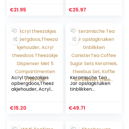
29 x 25 x 7,5 cm |
theedoos met
met Deksel |
deksel, houten
€
21.95
€
25.97
Gelakt Hout |
theezakjesdoos,
Borst…
theezakjes…
Acryl theezakjes
Keramische Tea
opbergdoos,Theez
Jar opslagkruiken
akjehouder, Acryl
tinblikken
theedoos
CanisterTea
Theezakje
Coffee Sugar Sets
Dispenser Met 5
Keramiek, theebus
€
15.20
€
49.71
Compartimenten
Set, Koffie en
YTBH-001
blikken, thee…