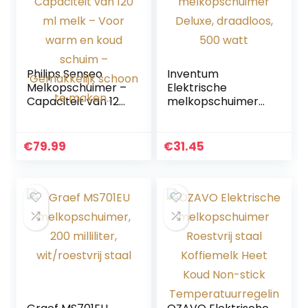
Philips Senseo
Inventum
Melkopschuimer –
Elektrische
Capaciteit van 120
melkopschuimer
ml melk – Voor
Deluxe, draadloos,
warm en koud
500 watt
schuim –
€
79.99
€
31.45
Gemakkelijk
schoon te maken…