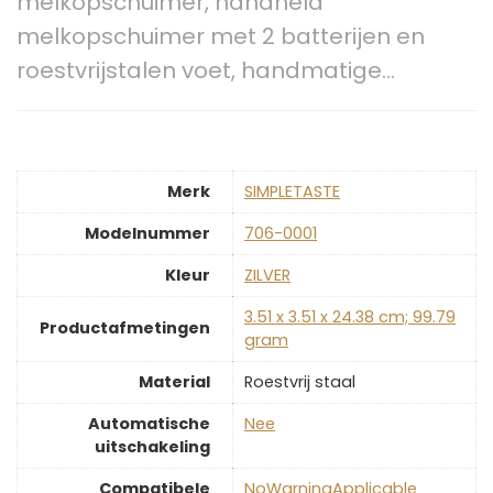
melkopschuimer, handheld
melkopschuimer met 2 batterijen en
roestvrijstalen voet, handmatige…
Merk
‎SIMPLETASTE
Modelnummer
‎706-0001
Kleur
‎ZILVER
‎3.51 x 3.51 x 24.38 cm; 99.79
Productafmetingen
gram
Material
‎Roestvrij staal
Automatische
‎Nee
uitschakeling
Compatibele
‎NoWarningApplicable