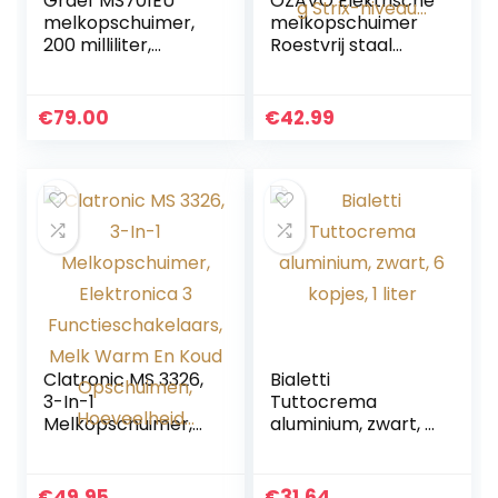
Graef MS701EU
OZAVO Elektrische
melkopschuimer,
melkopschuimer
200 milliliter,
Roestvrij staal
wit/roestvrij staal
Koffiemelk Heet
Koud Non-stick
Temperatuurregeli
€
79.00
€
42.99
ng Strix-niveau…
Clatronic MS 3326,
Bialetti
3-In-1
Tuttocrema
Melkopschuimer,
aluminium, zwart, 6
Elektronica 3
kopjes, 1 liter
Functieschakelaar
s, Melk Warm En
€
49.95
€
31.64