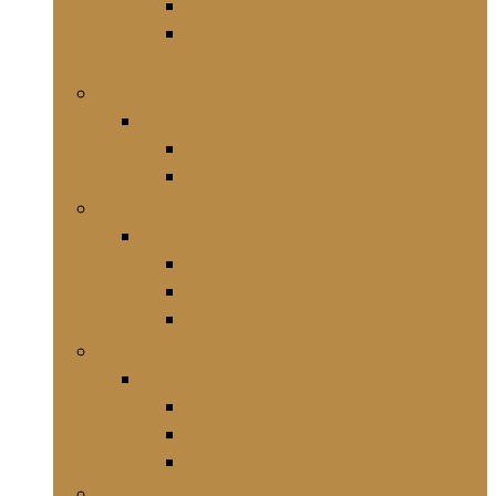
Eenkopsmachines
Espresso- en
cappuccinoapparaten
Melkopschuimers
Melkopschuimers
Automatische melkopschuimers
Handmatige melkopschuimers
Theeaccessoires
Theeaccessoires
Theekistjes
Theepotwarmhouders
Theezeefjes en -filters
Waterketels en theemachines
Waterketels en theemachines
Elektrische waterkokers
Warme-theemachines
Waterketels voor op het fornuis
Koffiebranders