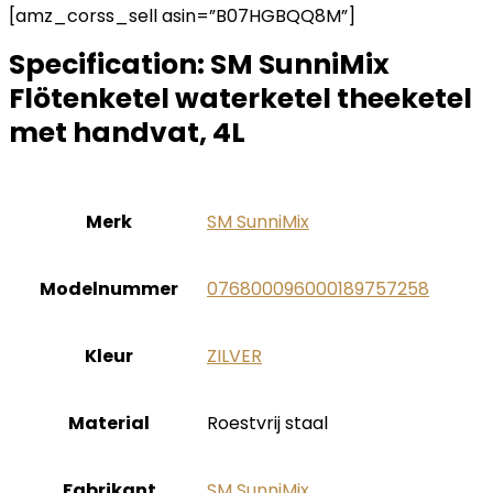
[amz_corss_sell asin=”B07HGBQQ8M”]
Specification:
SM SunniMix
Flötenketel waterketel theeketel
met handvat, 4L
Merk
‎SM SunniMix
Modelnummer
‎076800096000189757258
Kleur
‎ZILVER
Material
‎Roestvrij staal
Fabrikant
‎SM SunniMix