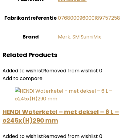
Fabrikantreferentie
‎076800096000189757258
Brand
Merk: SM SunniMix
Related Products
Added to wishlist
Removed from wishlist
0
Add to compare
HENDI Waterketel – met deksel – 6 L –
ø245x(H)290 mm
Added to wishlist
Removed from wishlist
0