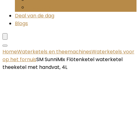
Theepersen
Deal van de dag
Blogs
Home
Waterketels en theemachines
Waterketels voor
op het fornuis
SM SunniMix Flötenketel waterketel
theeketel met handvat, 4L