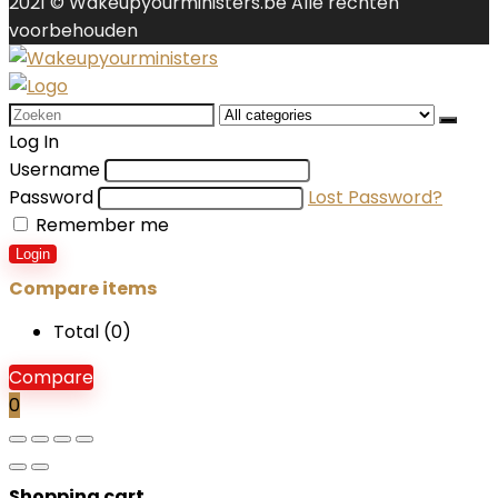
2021 © Wakeupyourministers.be Alle rechten
voorbehouden
Search
for:
Log In
Username
Password
Lost Password?
Remember me
Login
Compare items
Total (
0
)
Compare
0
Shopping cart