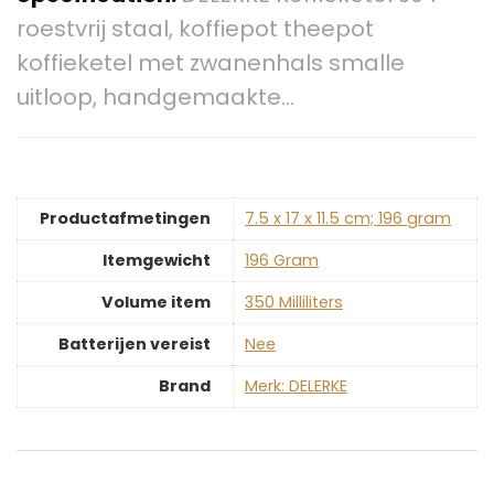
roestvrij staal, koffiepot theepot
koffieketel met zwanenhals smalle
uitloop, handgemaakte…
Productafmetingen
‎7.5 x 17 x 11.5 cm; 196 gram
Itemgewicht
‎196 Gram
Volume item
‎350 Milliliters
Batterijen vereist
‎Nee
Brand
Merk: DELERKE