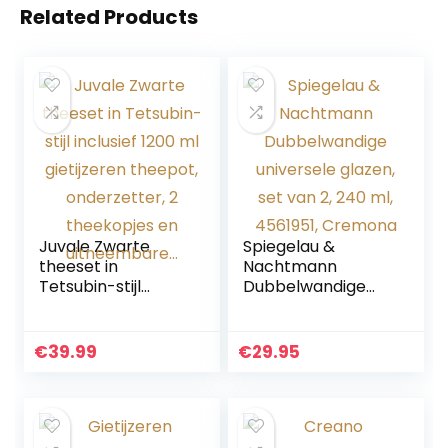
Related Products
Juvale Zwarte
Spiegelau &
theeset in
Nachtmann
Tetsubin-stijl
Dubbelwandige
inclusief 1200 ml
universele glazen,
gietijzeren
set van 2, 240 ml,
theepot,
4561951, Cremona
€
39.99
€
29.95
onderzetter, 2
theekopjes en
uitneembare…