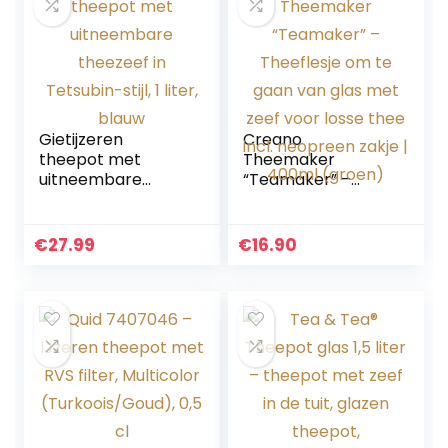
Gietijzeren
Creano
theepot met
Theemaker
uitneembare
“Teamaker” –
theezeef in
Theeflesje om te
Tetsubin-stijl, 1
gaan van glas met
liter, blauw
zeef voor losse
€
27.99
€
16.90
thee incl.
neopreen zakje |
400ml (groen)