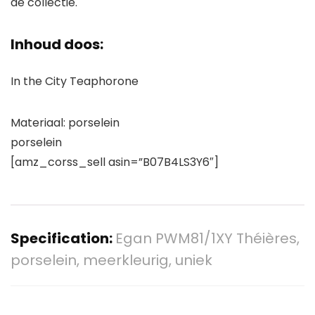
de collectie.
Inhoud doos:
In the City Teaphorone
Materiaal: porselein
porselein
[amz_corss_sell asin=”B07B4LS3Y6″]
Specification:
Egan PWM81/1XY Théières,
porselein, meerkleurig, uniek