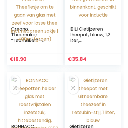
Creano
IBILI Gietijzeren
Theemaker
theepot, blauw, 1,2
“Teamaker” –
liter,
Theeflesje om te
geëmailleerde
gaan van glas met
binnenkant,
zeef voor losse
geschikt voor
€
16.90
€
35.84
thee incl.
inductie
neopreen zakje |
400ml (groen)
BONNACC
Gietijzeren