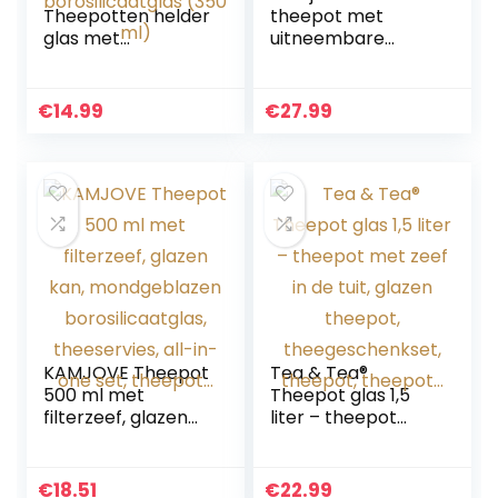
Theepotten helder
theepot met
glas met
uitneembare
roestvrijstalen
theezeef in
inzetstuk,
Tetsubin-stijl, 1
hittebestendig,
liter, blauw
€
14.99
€
27.99
borosilicaatglas
(350 ml)
KAMJOVE Theepot
Tea & Tea®
500 ml met
Theepot glas 1,5
filterzeef, glazen
liter – theepot
kan,
met zeef in de tuit,
mondgeblazen
glazen theepot,
borosilicaatglas,
theegeschenkset,
€
18.51
€
22.99