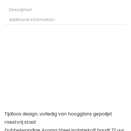
Description
Additional information
Tijdloos design, volledig van hoogglans gepolijst
roestvrij staal
Dubbelwandige Aroma Steel isolatiekolf houdt 12 uur