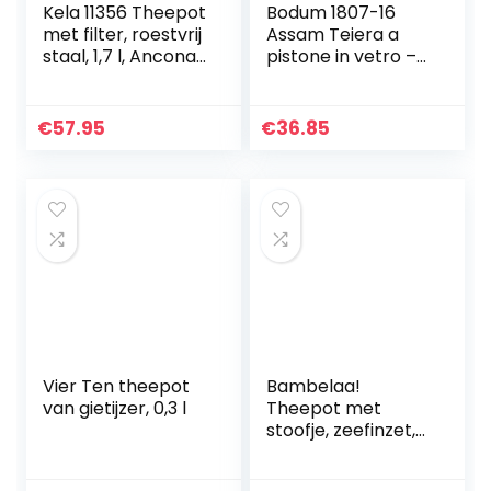
Kela 11356 Theepot
Bodum 1807-16
met filter, roestvrij
Assam Teiera a
staal, 1,7 l, Ancona,
pistone in vetro –
Grijs
Filtro e coperchio
in acciaio
inossidabile, 0,5 L
€
57.95
€
36.85
Vier Ten theepot
Bambelaa!
van gietijzer, 0,3 l
Theepot met
stoofje, zeefinzet,
glazen theepot,
koffiepot,