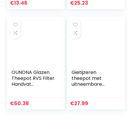
theezeef, kan,
€
13.46
€
25.23
theewarmer, ca.
1,2 liter
OUNONA Glazen
Gietijzeren
Theepot RVS Filter
theepot met
Handvat
uitneembare
Hittebestendig
theezeef in
1500ml (zwart)
Tetsubin-stijl, 1
liter, blauw
€
50.38
€
27.99