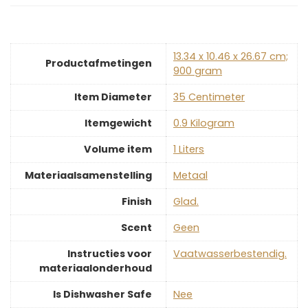
‎13.34 x 10.46 x 26.67 cm;
Productafmetingen
900 gram
Item Diameter
‎35 Centimeter
Itemgewicht
‎0.9 Kilogram
Volume item
‎1 Liters
Materiaalsamenstelling
‎Metaal
Finish
‎Glad.
Scent
‎Geen
Instructies voor
‎Vaatwasserbestendig.
materiaalonderhoud
Is Dishwasher Safe
‎Nee