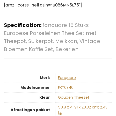
[amz_corss_sell asin=”B086MN5L75″]
Specification:
fanquare 15 Stuks
Europese Porseleinen Thee Set met
Theepot, Suikerpot, Melkkan, Vintage
Bloemen Koffie Set, Beker en…
Merk
‎Fanquare
Modelnummer
‎FKT0340
Kleur
‎Gouden Theeset
‎50.8 x 41.91 x 20.32 cm; 2.43
Afmetingen pakket
kg