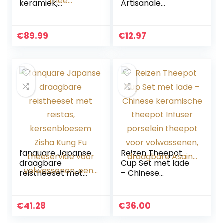
keramiek,
Artisanale
middagtheeset
Kwaliteit – Gongfu
voor volwassenen,
Mengbeker – Chai
geschenk, theeset
Hai Pitchers 250 Ml
€
89.99
€
12.97
voor koffie, sterke
thee…
fanquare Japanse
Reizen Theepot
draagbare
Cup Set met lade
reistheeset met
– Chinese
reistas,
keramische
kersenbloesem
theepot Infuser
Zisha Kung Fu
porselein theepot
€
41.28
€
36.00
theeservice voor
voor volwassenen,
volwassenen, een…
draagbare Asain…