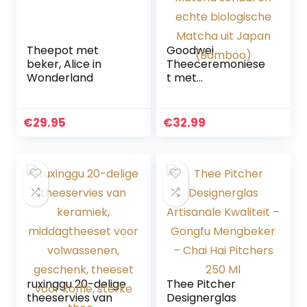
Theepot met
Goodwei
beker, Alice in
Theeceremoniese
Wonderland
t met
hoogwaardige
Matcha schaal en
echte biologische
€
29.95
€
32.99
Matcha uit Japan
(Bamboo)
ruxinggu 20-delige
Thee Pitcher
theeservies van
Designerglas