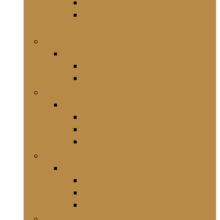
Eenkopsmachines
Espresso- en
cappuccinoapparaten
Melkopschuimers
Melkopschuimers
Automatische melkopschuimers
Handmatige melkopschuimers
Theeaccessoires
Theeaccessoires
Theekistjes
Theepotwarmhouders
Theezeefjes en -filters
Waterketels en theemachines
Waterketels en theemachines
Elektrische waterkokers
Warme-theemachines
Waterketels voor op het fornuis
Koffiebranders