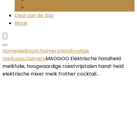
Theepersen
Deal van de dag
Blogs
Home
Melkopschuimers
Handmatige
melkopschuimers
MAOGOO Elektrische handheld
melkfolie, hoogwaardige roestvrijstalen hand-held
elektrische mixer melk frother cocktail…