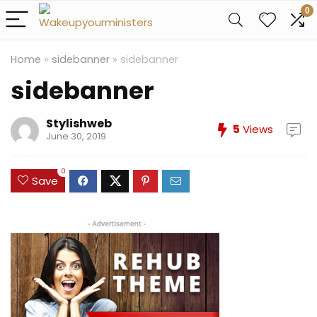
0
Home
»
sidebanner
»
sidebanner
sidebanner
Stylishweb
5
Views
June 30, 2019
0
Save