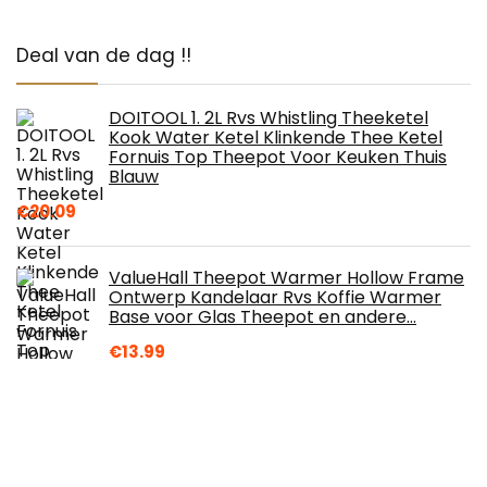
Deal van de dag !!
DOITOOL 1. 2L Rvs Whistling Theeketel
Kook Water Ketel Klinkende Thee Ketel
Fornuis Top Theepot Voor Keuken Thuis
Blauw
€
20.09
ValueHall Theepot Warmer Hollow Frame
Ontwerp Kandelaar Rvs Koffie Warmer
Base voor Glas Theepot en andere…
€
13.99
Princess 249412 Espressomachine – Met
melkopschuimpijpje voor cappucino en
latte macchiato – 2 kopjes