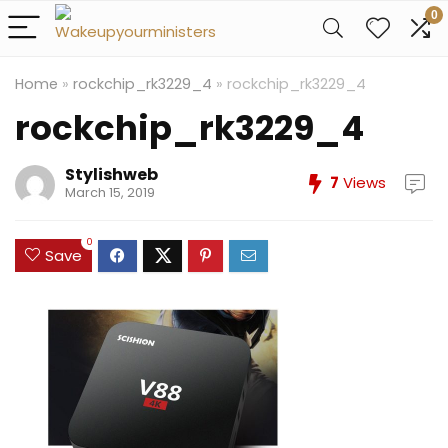
0
Home
»
rockchip_rk3229_4
»
rockchip_rk3229_4
rockchip_rk3229_4
Stylishweb
7
Views
March 15, 2019
0
Save