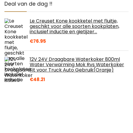
Deal van de dag !!
Le Creuset Kone kookketel met fluitje,
geschikt voor alle soorten kookplaten,
inclusief inductie en gietijzer…
€
76.95
12V 24V Draagbare Waterkoker 800ml
Water Verwarming Mok Rvs Waterkoker
Fit voor Truck Auto Gebruik(Oranje)
€
48.21
Theepot theepot wit keramiek mok decor
thee 340 ml 8,2 * 9,5 cm CEZ-817434
€
5.50
World Art Herfstserie Easy Fashion,